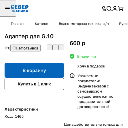
Главная
Каталог
Водно-моторная техника, з/ч
Руле
Адаптер для G.10
660
p
0
Нет отзывов
В наличии
Хочу в подарок
В корзину
Уважаемые
покупатели!
Купить в 1 клик
Выдача заказов с
самовывозом
осуществляется по
предварительной
договоренности!
Характеристики
Код
:
1465
Цена действительна только для