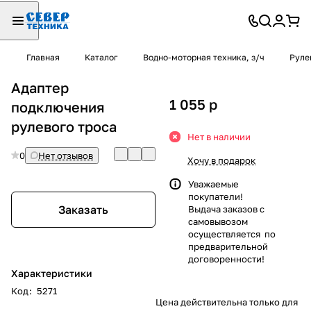
Главная
Каталог
Водно-моторная техника, з/ч
Руле
Адаптер
1 055
p
подключения
рулевого троса
Нет в наличии
0
Нет отзывов
Хочу в подарок
Уважаемые
покупатели!
Заказать
Выдача заказов с
самовывозом
осуществляется по
предварительной
договоренности!
Характеристики
Код
:
5271
Цена действительна только для