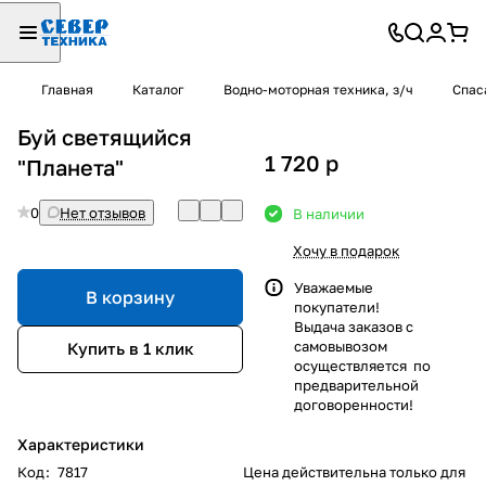
Главная
Каталог
Водно-моторная техника, з/ч
Спас
Буй светящийся
1 720
p
"Планета"
0
Нет отзывов
В наличии
Хочу в подарок
Уважаемые
В корзину
покупатели!
Выдача заказов с
самовывозом
Купить в 1 клик
осуществляется по
предварительной
договоренности!
Характеристики
Код
:
7817
Цена действительна только для