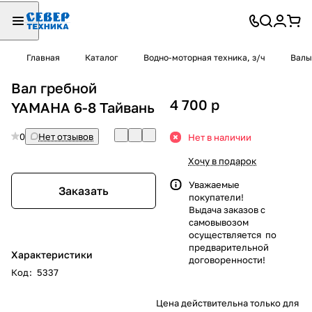
Главная
Каталог
Водно-моторная техника, з/ч
Валы
Вал гребной
4 700
p
YAMAHA 6-8 Тайвань
0
Нет отзывов
Нет в наличии
Хочу в подарок
Уважаемые
Заказать
покупатели!
Выдача заказов с
самовывозом
осуществляется по
предварительной
Характеристики
договоренности!
Код
:
5337
Цена действительна только для