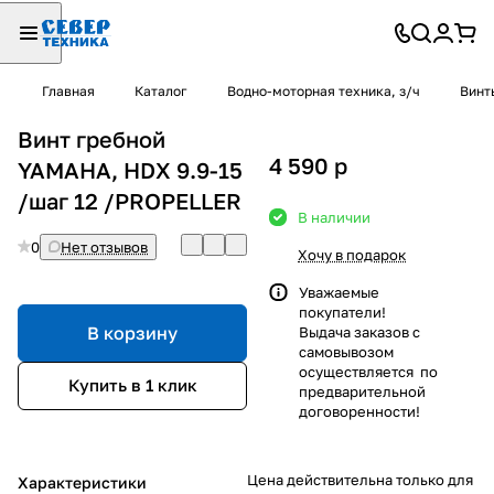
Главная
Каталог
Водно-моторная техника, з/ч
Винт
Винт гребной
4 590
p
YAMAHA, HDX 9.9-15
/шаг 12 /PROPELLER
В наличии
0
Нет отзывов
Хочу в подарок
Уважаемые
покупатели!
В корзину
Выдача заказов с
самовывозом
осуществляется по
Купить в 1 клик
предварительной
договоренности!
Цена действительна только для
Характеристики