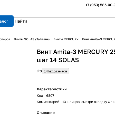
+7 (953) 585-00-
алог
оторов
Винты SOLAS (Тайвань)
Винты MERCURY
Винт Amita-3 MERCUR
Винт Amita-3 MERCURY 25
шаг 14 SOLAS
0
Нет отзывов
Характеристики
Код
:
6807
Комментарий
:
13 шлицов, смотри вкладку Оп
Описание