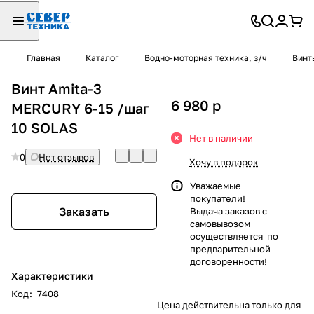
Главная
Каталог
Водно-моторная техника, з/ч
Винт
Винт Amita-3
6 980
p
MERCURY 6-15 /шаг
10 SOLAS
Нет в наличии
0
Нет отзывов
Хочу в подарок
Уважаемые
покупатели!
Заказать
Выдача заказов с
самовывозом
осуществляется по
предварительной
договоренности!
Характеристики
Код
:
7408
Цена действительна только для