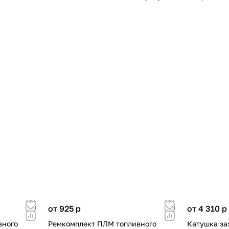
от 925
p
от 4 310
p
вного
Ремкомплект ПЛМ топливного
Катушка з