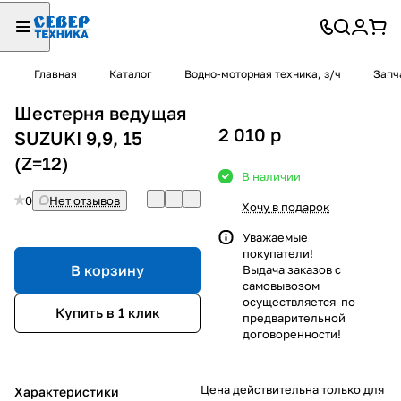
Главная
Каталог
Водно-моторная техника, з/ч
Запч
Шестерня ведущая
2 010
p
SUZUKI 9,9, 15
(Z=12)
В наличии
0
Нет отзывов
Хочу в подарок
Уважаемые
покупатели!
В корзину
Выдача заказов с
самовывозом
осуществляется по
Купить в 1 клик
предварительной
договоренности!
Цена действительна только для
Характеристики