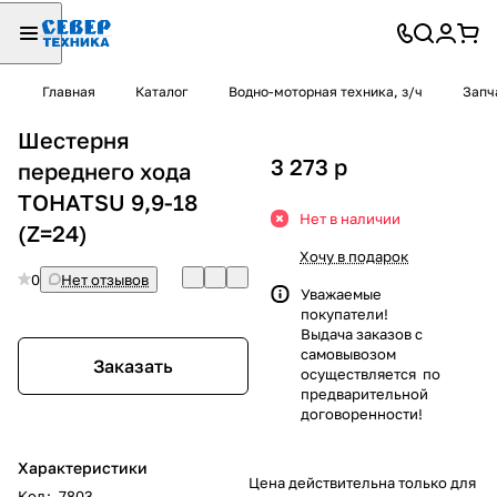
Главная
Каталог
Водно-моторная техника, з/ч
Запч
Шестерня
3 273
p
переднего хода
TOHATSU 9,9-18
Нет в наличии
(Z=24)
Хочу в подарок
0
Нет отзывов
Уважаемые
покупатели!
Выдача заказов с
самовывозом
Заказать
осуществляется по
предварительной
договоренности!
Характеристики
Цена действительна только для
Код
:
7803