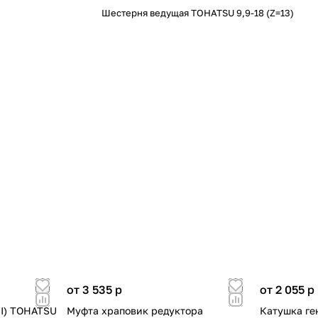
Шестерня ведущая TOHATSU 9,9-18 (Z=13)
от 3 535
p
от 2 055
p
I) TOHATSU
Муфта храповик редуктора
Катушка ге