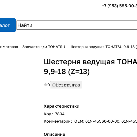
+7 (953) 585-00-
алог
х моторов
Запчасти л/м TOHATSU
Шестерня ведущая TOHATSU 9,9-18 (
Шестерня ведущая TOH
9,9-18 (Z=13)
0
Нет отзывов
Характеристики
Код
:
7804
Комментарий
:
OEM: 61N-45560-00-00, 61N-45
Описание