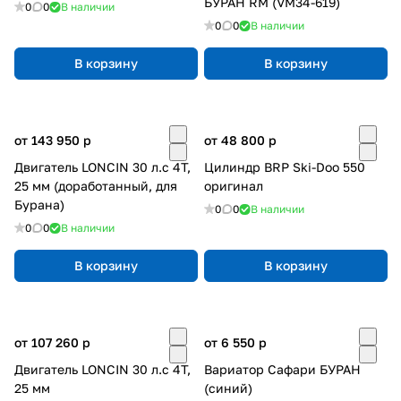
БУРАН RM (VM34-619)
0
0
В наличии
0
0
В наличии
В корзину
В корзину
от 143 950
p
от 48 800
p
Двигатель LONCIN 30 л.с 4Т,
Цилиндр BRP Ski-Doo 550
25 мм (доработанный, для
оригинал
Бурана)
0
0
В наличии
0
0
В наличии
В корзину
В корзину
от 107 260
p
от 6 550
p
Двигатель LONCIN 30 л.с 4Т,
Вариатор Сафари БУРАН
25 мм
(синий)