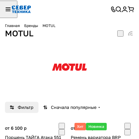
Главная
Бренды
MOTUL
MOTUL
Фильтр
Сначала популярные
Хит
Новинка
от 6 100
p
от 22 100
p
Поршень ТАЙГА Атака 551
Ремень вариатора BRP