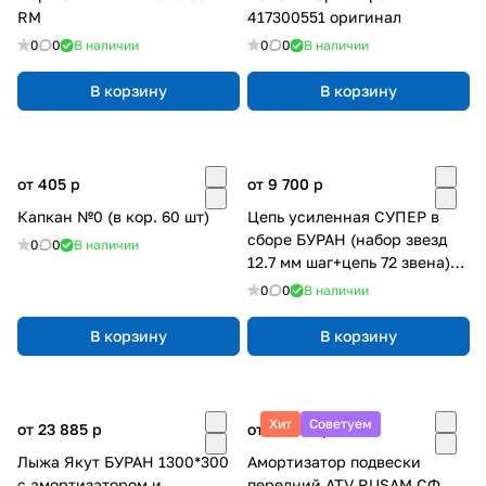
RM
417300551 оригинал
0
0
В наличии
0
0
В наличии
В корзину
В корзину
от 405
p
от 9 700
p
Капкан №0 (в кор. 60 шт)
Цепь усиленная СУПЕР в
сборе БУРАН (набор звезд
0
0
В наличии
12.7 мм шаг+цепь 72 звена)
Ижевск
0
0
В наличии
В корзину
В корзину
Хит
Советуем
от 23 885
p
от 13 660
p
Лыжа Якут БУРАН 1300*300
Амортизатор подвески
с амортизатором и
передний ATV RUSAM СФ