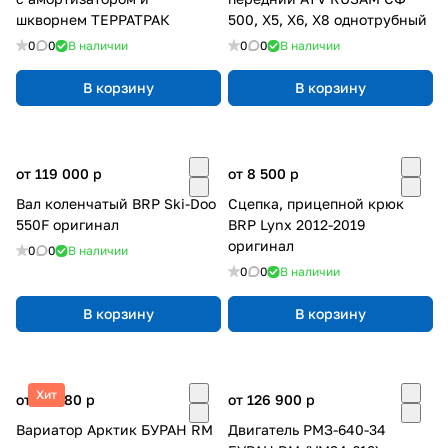
шкворнем ТЕРРАТРАК
500, Х5, X6, Х8 однотрубный
0
0
В наличии
0
0
В наличии
В корзину
В корзину
от 119 000
p
от 8 500
p
Вал коленчатый BRP Ski-Doo
Сцепка, прицепной крюк
550F оригинал
BRP Lynx 2012-2019
оригинал
0
0
В наличии
0
0
В наличии
В корзину
В корзину
Хит
от 25 680
p
от 126 900
p
Вариатор Арктик БУРАН RM
Двигатель РМЗ-640-34