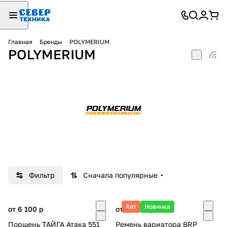
Главная
Бренды
POLYMERIUM
POLYMERIUM
Фильтр
Сначала популярные
Хит
Новинка
от 6 100
p
от 22 100
p
Поршень ТАЙГА Атака 551
Ремень вариатора BRP