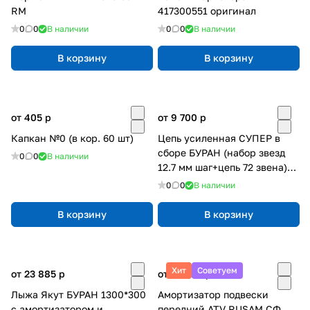
RM
417300551 оригинал
0
0
В наличии
0
0
В наличии
В корзину
В корзину
от 405
p
от 9 700
p
Капкан №0 (в кор. 60 шт)
Цепь усиленная СУПЕР в
сборе БУРАН (набор звезд
0
0
В наличии
12.7 мм шаг+цепь 72 звена)
Ижевск
0
0
В наличии
В корзину
В корзину
Хит
Советуем
от 23 885
p
от 13 660
p
Лыжа Якут БУРАН 1300*300
Амортизатор подвески
с амортизатором и
передний ATV RUSAM СФ