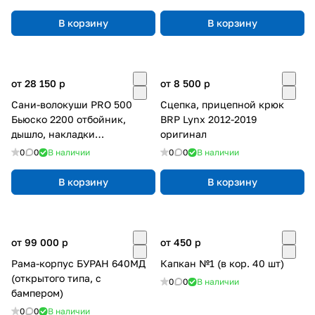
В корзину
В корзину
от 28 150
p
от 8 500
p
Сани-волокуши PRO 500
Сцепка, прицепной крюк
Бьюско 2200 отбойник,
BRP Lynx 2012-2019
дышло, накладки
оригинал
(ЦентрПласт)
0
0
В наличии
0
0
В наличии
В корзину
В корзину
от 99 000
p
от 450
p
Рама-корпус БУРАН 640МД
Капкан №1 (в кор. 40 шт)
(открытого типа, с
0
0
В наличии
бампером)
0
0
В наличии