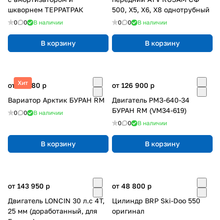
шкворнем ТЕРРАТРАК
500, Х5, X6, Х8 однотрубный
0
0
В наличии
0
0
В наличии
В корзину
В корзину
Хит
от 25 680
p
от 126 900
p
Вариатор Арктик БУРАН RM
Двигатель РМЗ-640-34
БУРАН RM (VM34-619)
0
0
В наличии
0
0
В наличии
В корзину
В корзину
от 143 950
p
от 48 800
p
Двигатель LONCIN 30 л.с 4Т,
Цилиндр BRP Ski-Doo 550
25 мм (доработанный, для
оригинал