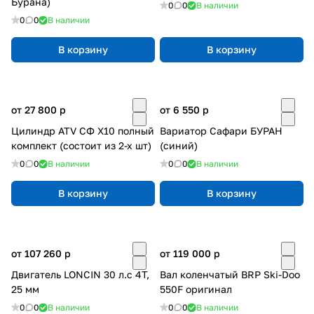
Бурана)
0
0
В наличии
0
0
В наличии
В корзину
В корзину
от 27 800
p
от 6 550
p
Цилиндр ATV СФ X10 полный
Вариатор Сафари БУРАН
комплект (состоит из 2-х шт)
(синий)
0
0
В наличии
0
0
В наличии
В корзину
В корзину
от 107 260
p
от 119 000
p
Двигатель LONCIN 30 л.с 4Т,
Вал коленчатый BRP Ski-Doo
25 мм
550F оригинал
0
0
В наличии
0
0
В наличии