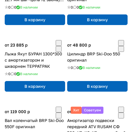
Ижевск
0
0
В наличии
0
0
В наличии
В корзину
В корзину
от 23 885
p
от 48 800
p
Лыжа Якут БУРАН 1300*300
Цилиндр BRP Ski-Doo 550
с амортизатором и
оригинал
шкворнем ТЕРРАТРАК
0
0
В наличии
0
0
В наличии
В корзину
В корзину
Хит
Советуем
от 119 000
p
от 13 660
p
Вал коленчатый BRP Ski-Doo
Амортизатор подвески
550F оригинал
передний ATV RUSAM СФ