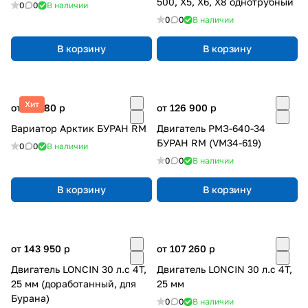
500, Х5, X6, Х8 однотрубный
0
0
В наличии
0
0
В наличии
В корзину
В корзину
Хит
от 25 680
p
от 126 900
p
Вариатор Арктик БУРАН RM
Двигатель РМЗ-640-34
БУРАН RM (VM34-619)
0
0
В наличии
0
0
В наличии
В корзину
В корзину
от 143 950
p
от 107 260
p
Двигатель LONCIN 30 л.с 4Т,
Двигатель LONCIN 30 л.с 4Т,
25 мм (доработанный, для
25 мм
Бурана)
0
0
В наличии