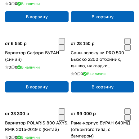
0
0
В наличии
В корзину
В корзину
от 6 550
p
от 28 150
p
Вариатор Сафари БУРАН
Сани-волокуши PRO 500
(синий)
Бьюско 2200 отбойник,
дышло, накладки
0
0
В наличии
(ЦентрПласт)
0
0
В наличии
В корзину
В корзину
от 33 300
p
от 99 000
p
Вариатор POLARIS 800 AXYS,
Рама-корпус БУРАН 640МД
RMK 2015-2019 г. (Китай)
(открытого типа, с
бампером)
0
0
В наличии