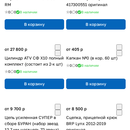
RM
417300551 оригинал
0
0
В наличии
0
0
В наличии
В корзину
В корзину
от 27 800
p
от 405
p
Цилиндр ATV СФ X10 полный
Капкан №0 (в кор. 60 шт)
комплект (состоит из 2-х шт)
0
0
В наличии
0
0
В наличии
В корзину
В корзину
от 9 700
p
от 8 500
p
Цепь усиленная СУПЕР в
Сцепка, прицепной крюк
сборе БУРАН (набор звезд
BRP Lynx 2012-2019
12.7 мм шаг+цепь 72 звена)
оригинал