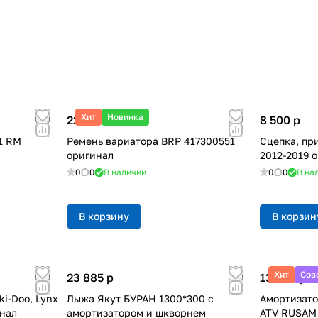
Хит
Новинка
22 100
p
8 500
p
1 RM
Ремень вариатора BRP 417300551
Сцепка, пр
оригинал
2012-2019 
0
0
В наличии
0
0
В на
В корзину
В корзин
Хит
Сов
23 885
p
13 660
p
i-Doo, Lynx
Лыжа Якут БУРАН 1300*300 с
Амортизато
инал
амортизатором и шкворнем
ATV RUSAM 