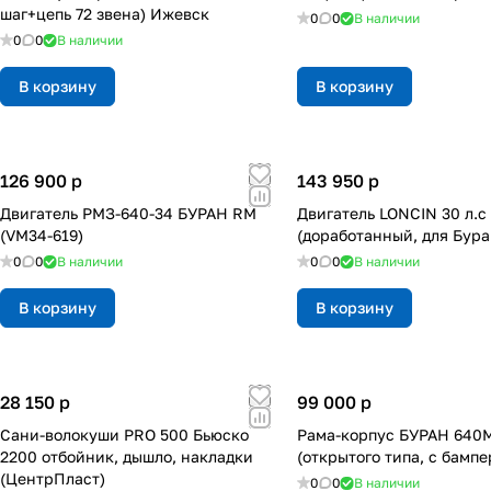
шаг+цепь 72 звена) Ижевск
0
0
В наличии
0
0
В наличии
В корзину
В корзину
126 900
p
143 950
p
Двигатель РМЗ-640-34 БУРАН RM
Двигатель LONCIN 30 л.с 
(VM34-619)
(доработанный, для Бура
0
0
В наличии
0
0
В наличии
В корзину
В корзину
28 150
p
99 000
p
Сани-волокуши PRO 500 Бьюско
Рама-корпус БУРАН 640
2200 отбойник, дышло, накладки
(открытого типа, с бампе
(ЦентрПласт)
0
0
В наличии