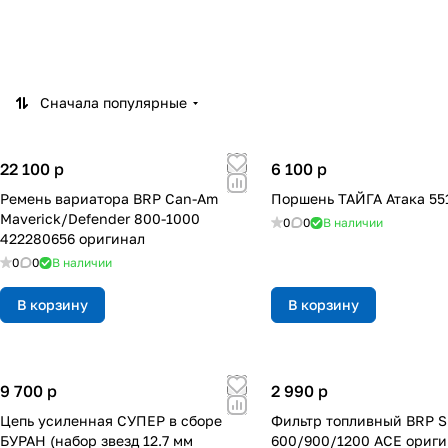
Сначала популярные
22 100
p
6 100
p
Ремень вариатора BRP Can-Am
Поршень ТАЙГА Атака 55
Maverick/Defender 800-1000
0
0
В наличии
422280656 оригинал
0
0
В наличии
В корзину
В корзину
9 700
p
2 990
p
Цепь усиленная СУПЕР в сборе
Фильтр топливный BRP Sk
БУРАН (набор звезд 12.7 мм
600/900/1200 ACE ориг