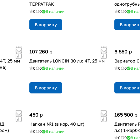
ТЕРРАТРАК
однотрубн
0
0
В наличии
0
0
В на
В корзину
В корзин
107 260
p
6 550
p
4Т, 25 мм
Двигатель LONCIN 30 л.с 4Т, 25 мм
Вариатор С
на)
0
0
В наличии
0
0
В на
В корзину
В корзин
450
p
165 500
p
МД
Капкан №1 (в кор. 40 шт)
Двигатель 
ром)
л.с) 1-кар
0
0
В наличии
0
0
В на