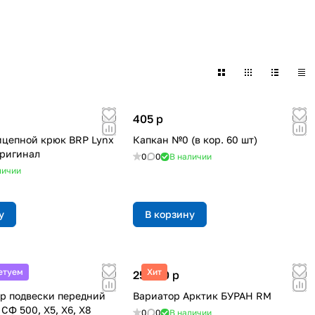
405
p
ицепной крюк BRP Lynx
Капкан №0 (в кор. 60 шт)
оригинал
0
0
В наличии
личии
у
В корзину
етуем
Хит
25 680
p
р подвески передний
Вариатор Арктик БУРАН RM
СФ 500, Х5, X6, Х8
0
0
В наличии