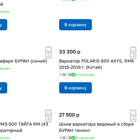
ый
личии
у
В корзину
33 300
p
афари БУРАН (синий)
Вариатор POLARIS 800 AXYS, RMK
2015-2019 г. (Китай)
личии
0
0
В наличии
у
В корзину
27 500
p
РМЗ-500 ТАЙГА RM (43
Шкив вариатора ведомый в сборе
бюраторный
БУРАН тюнинг
личии
0
0
В наличии