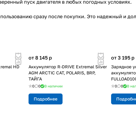
веренный пуск двигателя в любых погодных условиях.
спользованию сразу после покупки. Это надежный и до
от 8 145
p
от 3 195
p
tremal HD
Аккумулятор R-DRIVE Extremal Silver
Зарядное у
AGM ARCTIC CAT, POLARIS, BRP,
аккумулятор
ТАЙГА
FULLOAD10
0
0
В наличии
0
0
В на
Подробнее
Подробн