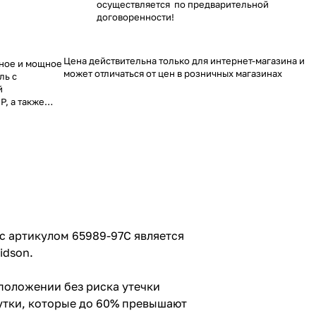
осуществляется по предварительной
договоренности!
Цена действительна только для интернет-магазина и
ное и мощное
может отличаться от цен в розничных магазинах
ль с
й
P, а также
олная
го в любом
годаря
чительно
 60%
. Это
х погодных
с артикулом 65989-97C является
idson.
отов к
ежный и
анспортного
 положении без риска утечки
утки, которые до 60% превышают