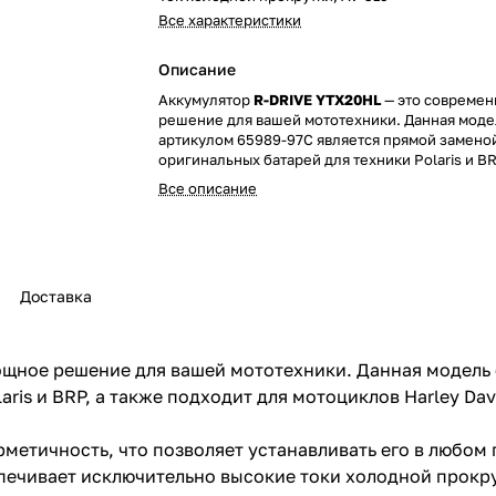
Все характеристики
Описание
Аккумулятор
R-DRIVE YTX20HL
— это современ
решение для вашей мототехники. Данная моде
артикулом 65989-97C является прямой замено
оригинальных батарей для техники Polaris и BR
подходит для мотоциклов Harley Davidson.
Все описание
Ключевое преимущество аккумулятора — его п
герметичность, что позволяет устанавливать е
положении без риска утечки электролита. Бла
технологии AGM, батарея обеспечивает исклю
Доставка
высокие токи холодной прокрутки, которые до
превышают показатели традиционных аналогов
гарантирует уверенный пуск двигателя в любы
условиях.
щное решение для вашей мототехники. Данная модель 
ris и BRP, а также подходит для мотоциклов Harley Dav
R-DRIVE YTX20HL не требует обслуживания и г
использованию сразу после покупки. Это над
долговечный источник энергии для вашего тр
метичность, что позволяет устанавливать его в любом
средства.
спечивает исключительно высокие токи холодной прокр