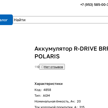
+7 (953) 585-00-
алог
Аккумулятор R-DRIVE BR
POLARIS
0
Нет отзывов
Характеристики
Код
:
4858
Тип
:
AGM
Номинальная ёмкость, Ач
:
20
Ток холодной прокрутки, А
:
315