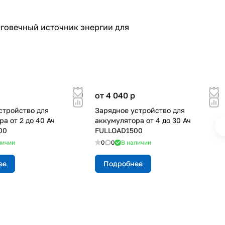
лговечный источник энергии для
от 4 040
p
стройство для
Зарядное устройство для
а от 2 до 40 Ач
аккумулятора от 4 до 30 Ач
00
FULLOAD1500
личии
0
0
В наличии
ее
Подробнее