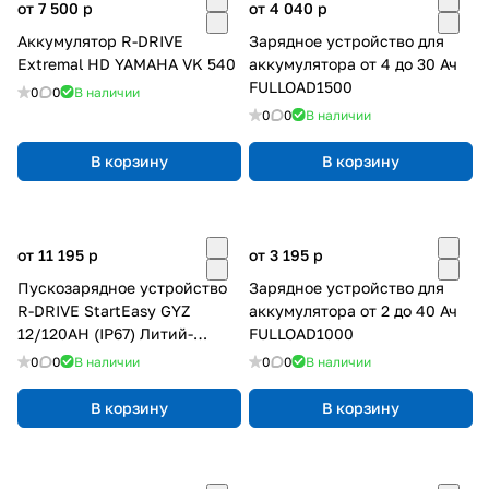
от 7 500
p
от 4 040
p
Аккумулятор R-DRIVE
Зарядное устройство для
Extremal HD YAMAHA VK 540
аккумулятора от 4 до 30 Ач
FULLOAD1500
0
0
В наличии
0
0
В наличии
В корзину
В корзину
от 11 195
p
от 3 195
p
Пускозарядное устройство
Зарядное устройство для
R-DRIVE StartEasy GYZ
аккумулятора от 2 до 40 Ач
12/120AH (IP67) Литий-
FULLOAD1000
полимерное
0
0
В наличии
0
0
В наличии
В корзину
В корзину