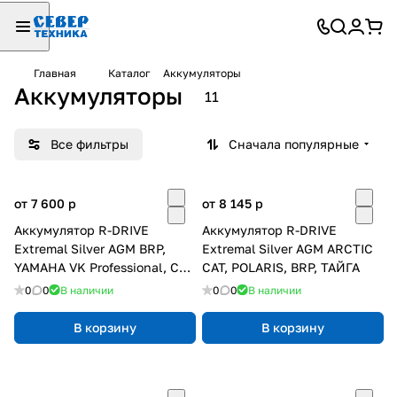
Главная
Каталог
Аккумуляторы
Аккумуляторы
11
Все фильтры
Сначала популярные
от 7 600
p
от 8 145
p
Аккумулятор R-DRIVE
Аккумулятор R-DRIVE
Extremal Silver AGM BRP,
Extremal Silver AGM ARCTIC
YAMAHA VK Professional, СФ
CAT, POLARIS, BRP, ТАЙГА
X5, X6
0
0
В наличии
0
0
В наличии
В корзину
В корзину