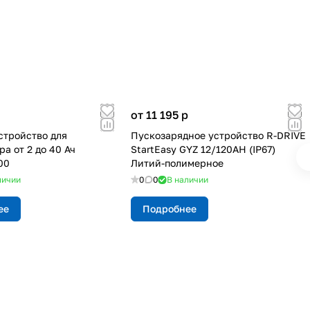
от 11 195
p
стройство для
Пускозарядное устройство R-DRIVE
а от 2 до 40 Ач
StartEasy GYZ 12/120AH (IP67)
00
Литий-полимерное
личии
0
0
В наличии
ее
Подробнее