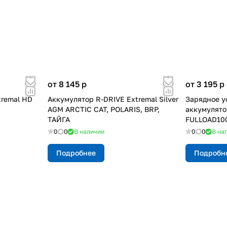
от 8 145
p
от 3 195
p
tremal HD
Аккумулятор R-DRIVE Extremal Silver
Зарядное у
AGM ARCTIC CAT, POLARIS, BRP,
аккумулятор
ТАЙГА
FULLOAD10
0
0
В наличии
0
0
В на
Подробнее
Подробн