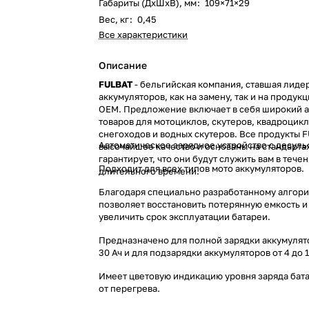
Габариты (ДхШхВ), мм
:
109×71×29
Вес, кг
:
0,45
Все характеристики
Описание
FULBAT
- бельгийская компания, ставшая лиде
аккумуляторов, как на замену, так и на продук
OEM. Предложение включает в себя широкий 
товаров для мотоциклов, скутеров, квадроцикл
снегоходов и водных скутеров. Все продукты 
Автоматическое зарядное устройство с десуль
высочайшее качество и основаны на стандартах
гарантирует, что они будут служить вам в тече
Подходит для всех типов мото аккумуляторов.
длительного времени.
Благодаря специально разработанному алгори
позволяет восстановить потерянную емкость 
увеличить срок эксплуатации батареи.
Предназначено для полной зарядки аккумулято
30 Ач и для подзарядки аккумуляторов от 4 до 1
Имеет цветовую индикацию уровня заряда бат
от перегрева.