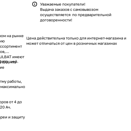
Уважаемые покупатели!
Выдача заказов с самовывозом
осуществляется по предварительной
договоренности!
ром на рынке
Цена действительна только для интернет-магазина и
цию
может отличаться от цен в розничных магазинах
ассортимент
ов,
FULBAT имеют
фатацией.
 ISO, что
ние
тму работы,
и максимально
ров от 4 до
20 Ач.
ареи и защиту