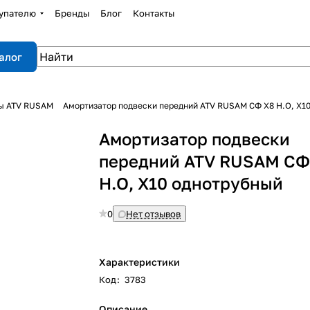
упателю
Бренды
Блог
Контакты
алог
ы ATV RUSAM
Амортизатор подвески передний ATV RUSAM СФ Х8 H.O, X1
Амортизатор подвески
передний ATV RUSAM СФ
H.O, X10 однотрубный
0
Нет отзывов
Характеристики
Код
:
3783
Описание