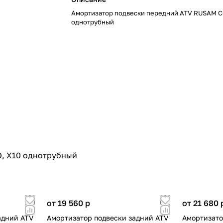
Амортизатор подвески передний ATV RUSAM С
однотрубный
, X10 однотрубный
от 19 560
p
от 21 680
адний ATV
Амортизатор подвески задний ATV
Амортизато