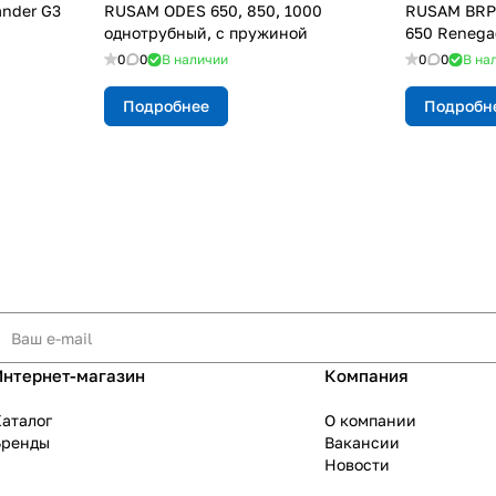
nder G3
RUSAM ODES 650, 850, 1000
RUSAM BRP 
однотрубный, с пружиной
650 Renegad
0
0
В наличии
0
0
В на
Подробнее
Подробн
Интернет-магазин
Компания
аталог
О компании
Бренды
Вакансии
Новости