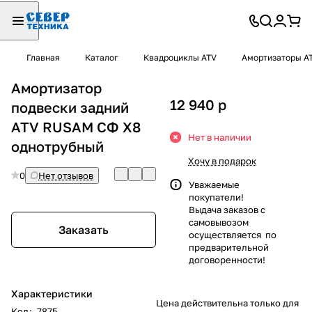
Главная
Каталог
Квадроциклы ATV
Амортизаторы A
Амортизатор
12 940
p
подвески задний
ATV RUSAM СФ Х8
Нет в наличии
однотрубный
Хочу в подарок
0
Нет отзывов
Уважаемые
покупатели!
Выдача заказов с
самовывозом
Заказать
осуществляется по
предварительной
договоренности!
Характеристики
Цена действительна только для
Код
:
7875