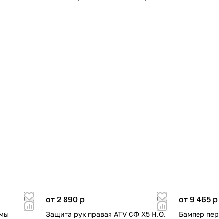
от 2 890
p
от 9 465
p
емы
Защита рук правая ATV СФ X5 H.O.
Бампер пер