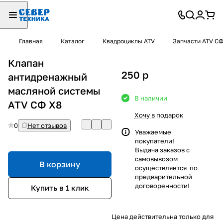
Главная
Каталог
Квадроциклы ATV
Запчасти ATV С
Клапан
250
p
антидренажный
масляной системы
В наличии
ATV СФ X8
Хочу в подарок
0
Нет отзывов
Уважаемые
покупатели!
Выдача заказов с
самовывозом
В корзину
осуществляется по
предварительной
договоренности!
Купить в 1 клик
Цена действительна только для