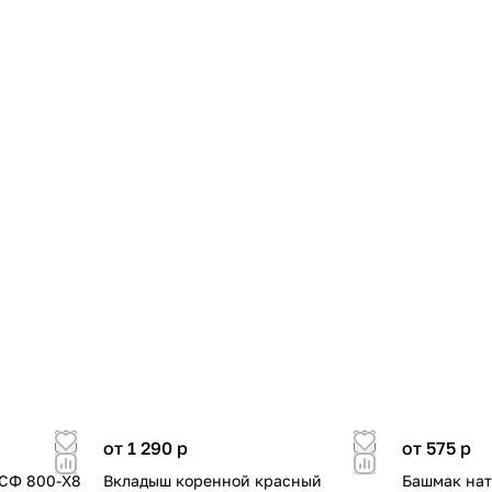
от 1 290
p
от 575
p
 СФ 800-Х8
Вкладыш коренной красный
Башмак нат