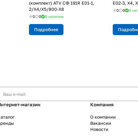
(комплект) ATV СФ 191R E01-1,
E02-3, X4, X
2/X4/X5/800-X8
0
0
В на
0
0
В наличии
Подробнее
Подробн
Интернет-магазин
Компания
аталог
О компании
Бренды
Вакансии
Новости