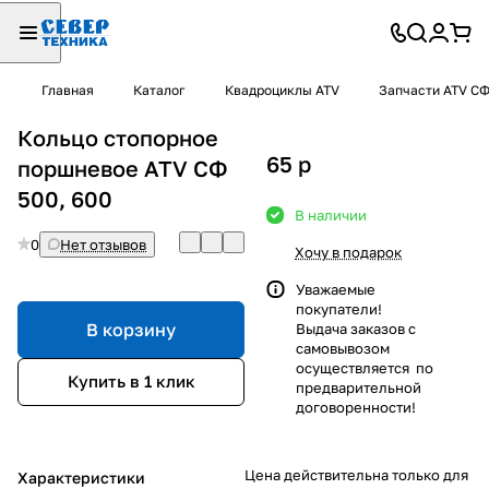
Главная
Каталог
Квадроциклы ATV
Запчасти ATV С
Кольцо стопорное
65
p
поршневое ATV СФ
500, 600
В наличии
0
Нет отзывов
Хочу в подарок
Уважаемые
покупатели!
В корзину
Выдача заказов с
самовывозом
осуществляется по
Купить в 1 клик
предварительной
договоренности!
Цена действительна только для
Характеристики