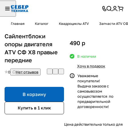
Главная
Каталог
Квадроциклы ATV
Запчасти ATV С
Сайлентблоки
490
p
опоры двигателя
ATV СФ X8 правые
В наличии
передние
Хочу в подарок
0
Нет отзывов
Уважаемые
покупатели!
Выдача заказов с
самовывозом
В корзину
осуществляется по
предварительной
договоренности!
Купить в 1 клик
Цена действительна только для