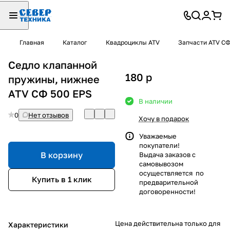
Главная
Каталог
Квадроциклы ATV
Запчасти ATV С
Седло клапанной
180
p
пружины, нижнее
ATV СФ 500 EPS
В наличии
0
Нет отзывов
Хочу в подарок
Уважаемые
покупатели!
В корзину
Выдача заказов с
самовывозом
осуществляется по
Купить в 1 клик
предварительной
договоренности!
Цена действительна только для
Характеристики