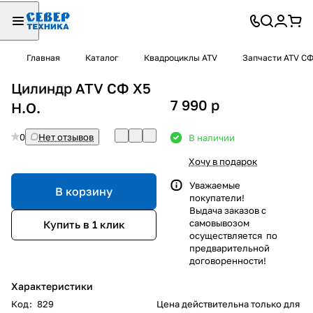
Главная
Каталог
Квадроциклы ATV
Запчасти ATV С
Цилиндр ATV СФ X5
7 990
p
Н.О.
0
Нет отзывов
В наличии
Хочу в подарок
Уважаемые
В корзину
покупатели!
Выдача заказов с
самовывозом
Купить в 1 клик
осуществляется по
предварительной
договоренности!
Характеристики
Код
:
829
Цена действительна только для