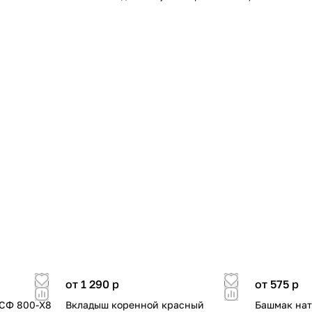
от 1 290
p
от 575
p
 СФ 800-Х8
Вкладыш коренной красный
Башмак нат