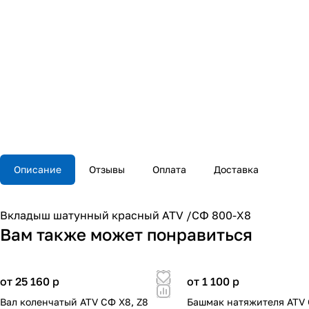
Описание
Отзывы
Оплата
Доставка
Вкладыш шатунный красный ATV /СФ 800-X8
Вам также может понравиться
от 25 160
p
от 1 100
p
Вал коленчатый ATV СФ X8, Z8
Башмак натяжителя ATV