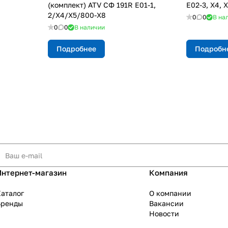
(комплект) ATV СФ 191R E01-1,
E02-3, X4, X
2/X4/X5/800-X8
0
0
В на
0
0
В наличии
Подробнее
Подробн
Интернет-магазин
Компания
аталог
О компании
Бренды
Вакансии
Новости