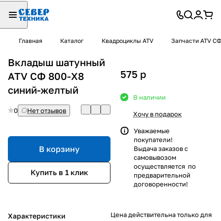
Главная
Каталог
Квадроциклы ATV
Запчасти ATV С
Вкладыш шатунный
575
p
ATV СФ 800-X8
синий-желтый
В наличии
0
Нет отзывов
Хочу в подарок
Уважаемые
покупатели!
В корзину
Выдача заказов с
самовывозом
осуществляется по
Купить в 1 клик
предварительной
договоренности!
Цена действительна только для
Характеристики