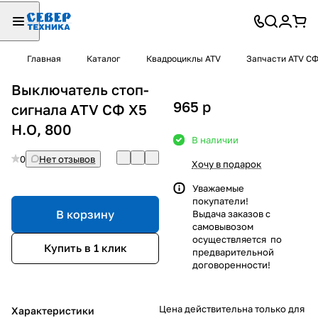
Главная
Каталог
Квадроциклы ATV
Запчасти ATV С
Выключатель стоп-
965
p
сигнала ATV СФ Х5
Н.О, 800
В наличии
0
Нет отзывов
Хочу в подарок
Уважаемые
покупатели!
В корзину
Выдача заказов с
самовывозом
осуществляется по
Купить в 1 клик
предварительной
договоренности!
Цена действительна только для
Характеристики