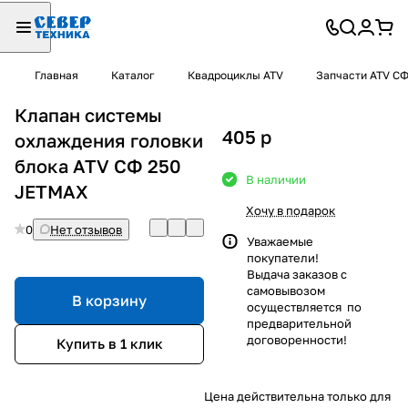
Главная
Каталог
Квадроциклы ATV
Запчасти ATV С
Клапан системы
405
p
охлаждения головки
блока ATV СФ 250
В наличии
JETMAX
Хочу в подарок
0
Нет отзывов
Уважаемые
покупатели!
Выдача заказов с
самовывозом
В корзину
осуществляется по
предварительной
договоренности!
Купить в 1 клик
Цена действительна только для