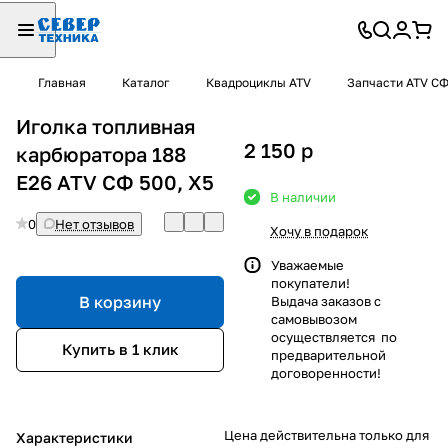
Главная
Каталог
Квадроциклы ATV
Запчасти ATV С
Иголка топливная
2 150
p
карбюратора 188
E26 ATV СФ 500, X5
В наличии
0
Нет отзывов
Хочу в подарок
Уважаемые
покупатели!
В корзину
Выдача заказов с
самовывозом
осуществляется по
Купить в 1 клик
предварительной
договоренности!
Цена действительна только для
Характеристики