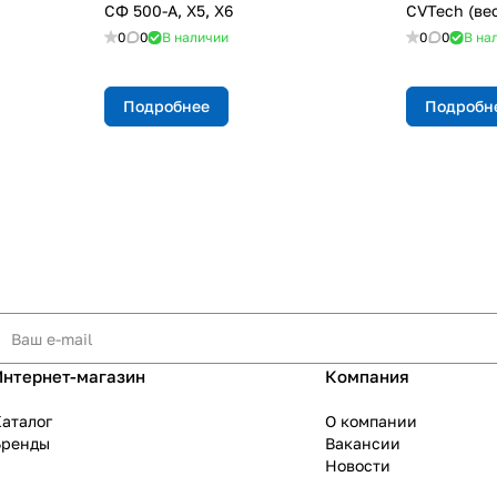
СФ 500-A, X5, X6
CVTech (вес
0
0
В наличии
0
0
В на
Подробнее
Подробн
Интернет-магазин
Компания
аталог
О компании
Бренды
Вакансии
Новости