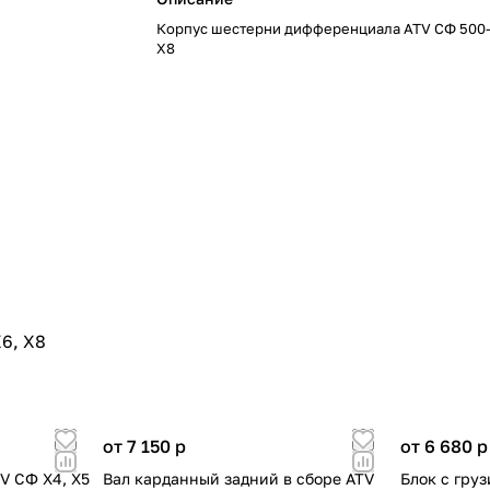
Корпус шестерни дифференциала ATV СФ 500-
Х8
6, Х8
от 7 150
p
от 6 680
p
TV СФ X4, X5
Вал карданный задний в сборе ATV
Блок с гру