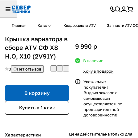
Главная
Каталог
Квадроциклы ATV
Запчасти ATV С
Крышка вариатора в
9 990
p
сборе ATV СФ X8
H.O, X10 (2V91Y)
В наличии
0
Нет отзывов
Хочу в подарок
Уважаемые
покупатели!
В корзину
Выдача заказов с
самовывозом
осуществляется по
Купить в 1 клик
предварительной
договоренности!
Цена действительна только для
Характеристики