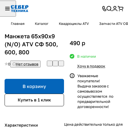
Главная
Каталог
Квадроциклы ATV
Запчасти ATV С
Манжета 65х90х9
490
p
(N/O) ATV СФ 500,
600, 800
В наличии
0
Нет отзывов
Хочу в подарок
Уважаемые
покупатели!
В корзину
Выдача заказов с
самовывозом
осуществляется по
Купить в 1 клик
предварительной
договоренности!
Цена действительна только для
Характеристики