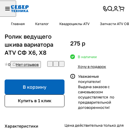
Главная
Каталог
Квадроциклы ATV
Запчасти ATV С
Ролик ведущего
275
p
шкива вариатора
ATV СФ X6, X8
В наличии
0
Нет отзывов
Хочу в подарок
Уважаемые
покупатели!
В корзину
Выдача заказов с
самовывозом
осуществляется по
Купить в 1 клик
предварительной
договоренности!
Цена действительна только для
Характеристики