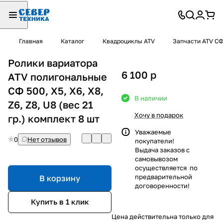
Главная
Каталог
Квадроциклы ATV
Запчасти ATV С
Ролики вариатора
6 100
p
ATV полигональные
СФ 500, X5, X6, X8,
В наличии
Z6, Z8, U8 (вес 21
Хочу в подарок
гр.) комплект 8 шт
Уважаемые
0
Нет отзывов
покупатели!
Выдача заказов с
самовывозом
осуществляется по
предварительной
В корзину
договоренности!
Купить в 1 клик
Цена действительна только для