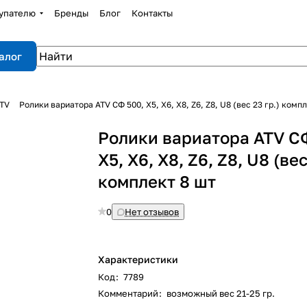
упателю
Бренды
Блог
Контакты
алог
ATV
Ролики вариатора ATV СФ 500, X5, X6, X8, Z6, Z8, U8 (вес 23 гр.) комп
Ролики вариатора ATV С
X5, X6, X8, Z6, Z8, U8 (вес
комплект 8 шт
0
Нет отзывов
Характеристики
Код
:
7789
Комментарий
:
возможный вес 21-25 гр.