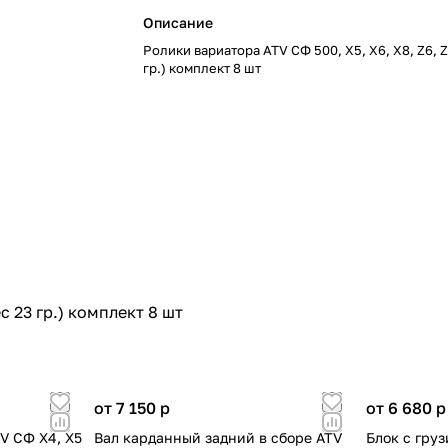
Описание
Ролики вариатора ATV СФ 500, X5, X6, X8, Z6, Z
гр.) комплект 8 шт
с 23 гр.) комплект 8 шт
от 7 150
p
от 6 680
p
TV СФ X4, X5
Вал карданный задний в сборе ATV
Блок с гру