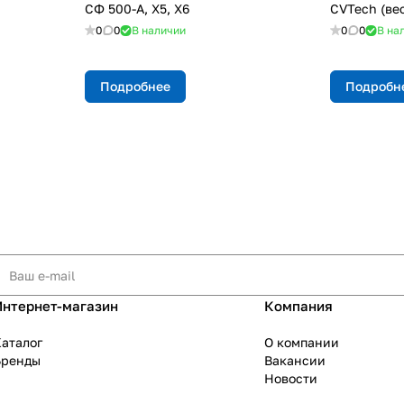
СФ 500-A, X5, X6
CVTech (вес
0
0
В наличии
0
0
В на
Подробнее
Подробн
Интернет-магазин
Компания
аталог
О компании
Бренды
Вакансии
Новости