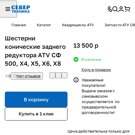
Главная
Каталог
Квадроциклы ATV
Запчасти ATV С
Шестерни
13 500
p
конические заднего
редуктора ATV СФ
В наличии
500, X4, X5, X6, X8
Хочу в подарок
0
Нет отзывов
Уважаемые
покупатели!
Выдача заказов с
самовывозом
В корзину
осуществляется по
предварительной
договоренности!
Купить в 1 клик
Цена действительна только для