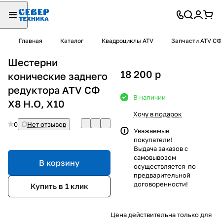
Главная
Каталог
Квадроциклы ATV
Запчасти ATV С
Шестерни
18 200
p
конические заднего
редуктора ATV СФ
В наличии
X8 H.O, X10
Хочу в подарок
0
Нет отзывов
Уважаемые
покупатели!
Выдача заказов с
самовывозом
В корзину
осуществляется по
предварительной
договоренности!
Купить в 1 клик
Цена действительна только для