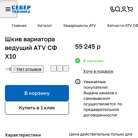
Главная
Каталог
Квадроциклы ATV
Запчасти ATV С
Шкив вариатора
55 245
p
ведущий ATV СФ
X10
В наличии
0
Нет отзывов
Хочу в подарок
Уважаемые
покупатели!
В корзину
Выдача заказов с
самовывозом
осуществляется по
Купить в 1 клик
предварительной
договоренности!
Цена действительна только для
Характеристики