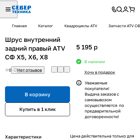
Главная
Каталог
Квадроциклы ATV
Запчасти ATV С
Шрус внутренний
5 195
p
задний правый ATV
СФ X5, X6, X8
В наличии
0
Нет отзывов
Хочу в подарок
Уважаемые
покупатели!
В корзину
Выдача заказов с
самовывозом
осуществляется по
Купить в 1 клик
предварительной
договоренности!
Цена действительна только для
Характеристики