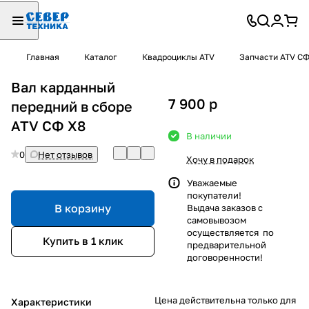
Главная
Каталог
Квадроциклы ATV
Запчасти ATV С
Вал карданный
7 900
p
передний в сборе
ATV СФ X8
В наличии
0
Нет отзывов
Хочу в подарок
Уважаемые
покупатели!
В корзину
Выдача заказов с
самовывозом
осуществляется по
Купить в 1 клик
предварительной
договоренности!
Цена действительна только для
Характеристики