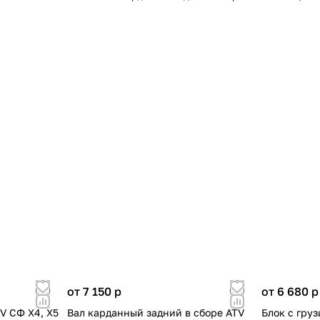
от 7 150
p
от 6 680
p
TV СФ X4, X5
Вал карданный задний в сборе ATV
Блок с гру