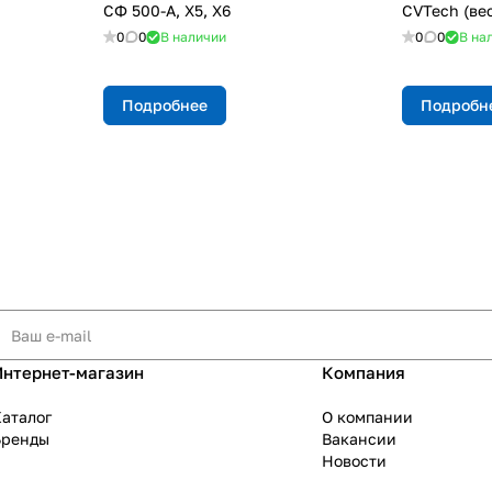
СФ 500-A, X5, X6
CVTech (вес
0
0
В наличии
0
0
В на
Подробнее
Подробн
Интернет-магазин
Компания
аталог
О компании
Бренды
Вакансии
Новости