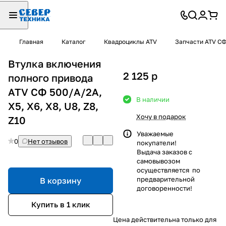
Главная
Каталог
Квадроциклы ATV
Запчасти ATV С
Втулка включения
2 125
p
полного привода
ATV СФ 500/А/2А,
В наличии
Х5, Х6, Х8, U8, Z8,
Хочу в подарок
Z10
Уважаемые
0
Нет отзывов
покупатели!
Выдача заказов с
самовывозом
осуществляется по
предварительной
В корзину
договоренности!
Купить в 1 клик
Цена действительна только для