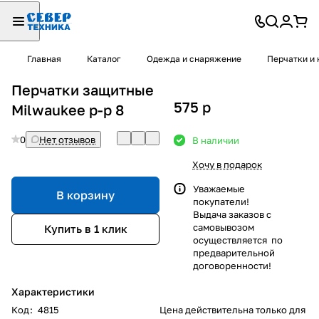
Главная
Каталог
Одежда и снаряжение
Перчатки и 
Перчатки защитные
575
p
Milwaukee p-р 8
0
Нет отзывов
В наличии
Хочу в подарок
Уважаемые
В корзину
покупатели!
Выдача заказов с
самовывозом
Купить в 1 клик
осуществляется по
предварительной
договоренности!
Характеристики
Код
:
4815
Цена действительна только для