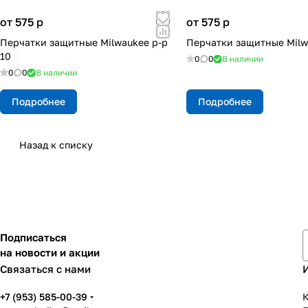
от 575
p
от 575
p
Перчатки защитные Milwaukee p-р
Перчатки защитные Milw
10
0
0
В наличии
0
0
В наличии
Подробнее
Подробнее
Назад к списку
Подписаться
на новости и акции
Связаться с нами
+7 (953) 585-00-39
К