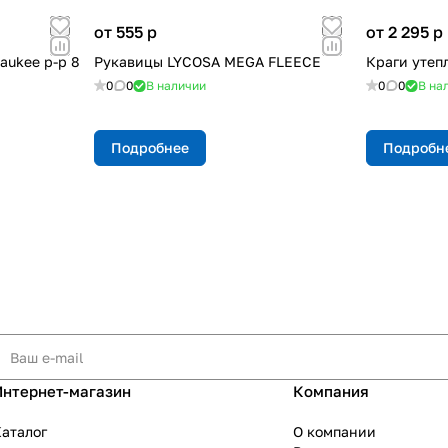
от 555
p
от 2 295
p
aukee p-р 8
Рукавицы LYCOSA MEGA FLEECE
Краги утеп
0
0
В наличии
0
0
В на
Подробнее
Подробн
Интернет-магазин
Компания
аталог
О компании