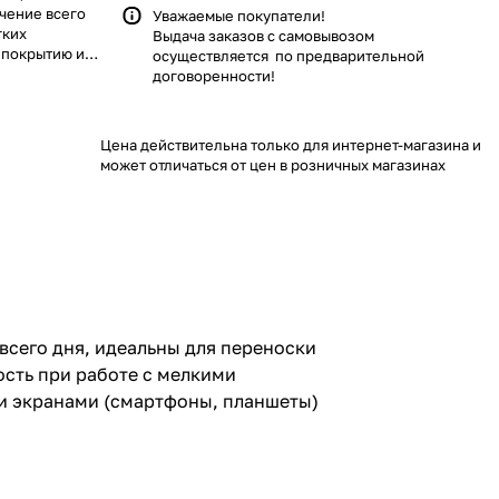
чение всего
Уважаемые покупатели!
гких
Выдача заказов с самовывозом
 покрытию из
осуществляется по предварительной
 мелкими
договоренности!
ах пальцев -
ными
рчаток.
Цена действительна только для интернет-магазина и
420 и
может отличаться от цен в розничных магазинах
всего дня, идеальны для переноски
ость при работе с мелкими
ми экранами (смартфоны, планшеты)