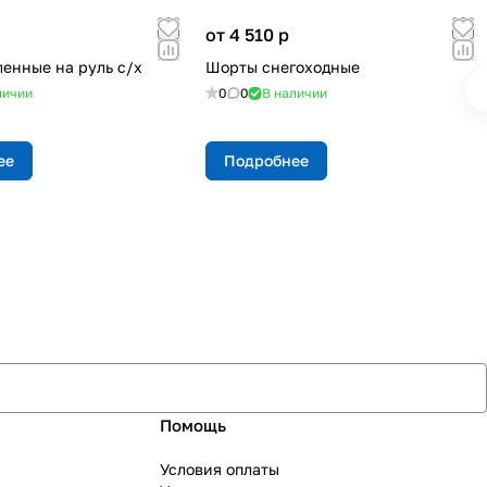
от 4 510
p
ленные на руль с/х
Шорты снегоходные
личии
0
0
В наличии
ее
Подробнее
Помощь
Условия оплаты