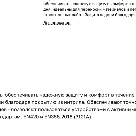
обеспечивать надежную защиту и комфорт в те
дня, идеальны для переноски материалов и ле
строительных работ. Защита ладони благодаря
нитрила. Обеспечивают точность при работе с
Все описание
объектами. SMARTSWIPE™ на ладонях и кончик
позволяют пользоваться устройствами с актив
экранами (смартфоны, планшеты) не снимая пе
Сертифицированы в Европе по стандартам: EN
EN388:2016 (3121A).
бы обеспечивать надежную защиту и комфорт в течение 
ни благодаря покрытию из нитрила. Обеспечивают точн
ев - позволяют пользоваться устройствами с активны
ндартам: EN420 и EN388:2016 (3121A).