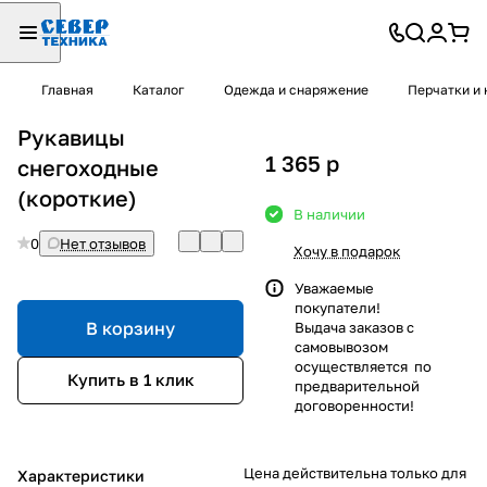
Главная
Каталог
Одежда и снаряжение
Перчатки и 
Рукавицы
1 365
p
снегоходные
(короткие)
В наличии
0
Нет отзывов
Хочу в подарок
Уважаемые
покупатели!
В корзину
Выдача заказов с
самовывозом
осуществляется по
Купить в 1 клик
предварительной
договоренности!
Цена действительна только для
Характеристики