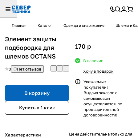
Главная
Каталог
Одежда и снаряжение
Шлемы и ба
Элемент защиты
170
p
подбородка для
шлемов OCTANS
В наличии
0
Нет отзывов
Хочу в подарок
Уважаемые
покупатели!
В корзину
Выдача заказов с
самовывозом
осуществляется по
Купить в 1 клик
предварительной
договоренности!
Цена действительна только для
Характеристики