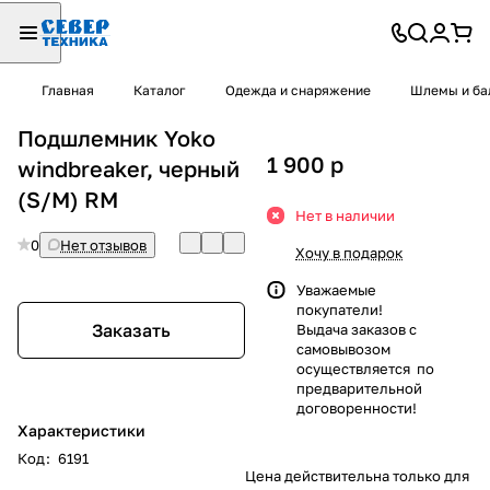
Главная
Каталог
Одежда и снаряжение
Шлемы и ба
Подшлемник Yoko
1 900
p
windbreaker, черный
(S/M) RM
Нет в наличии
0
Нет отзывов
Хочу в подарок
Уважаемые
покупатели!
Заказать
Выдача заказов с
самовывозом
осуществляется по
предварительной
договоренности!
Характеристики
Код
:
6191
Цена действительна только для